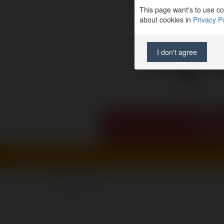
This page want's to use coo
bę
about cookies in
Privacy Po
I don't agree
Po