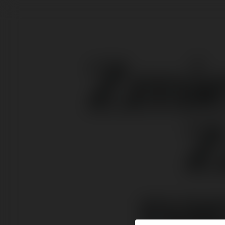
Zmie
Z
na