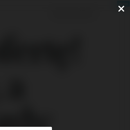
Pomiń
Zaloguj się do platformy
ertę!
 a
gdy