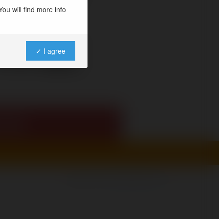
ou will find more info
wa:
✓ I agree
cie
Copyrights 2026
Top Potential sp. z o.o.