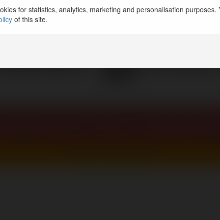
kies for statistics, analytics, marketing and personalisation purposes. Y
dzie goto
licy
of this site.
wiadomcie mnie o nowej ofer
Przenieś mnie na stronę docelową.