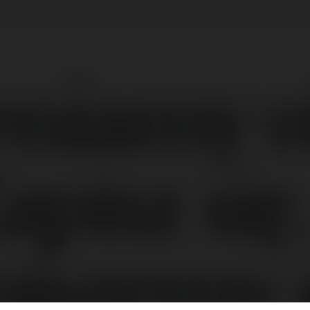
niamy of
apisz się,
piszemy 